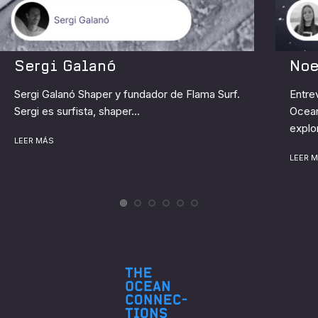
Sergi Galanó
Noe
Sergi Galanó Shaper y fundador de Flama Surf.
Entre
Sergi es surfista, shaper...
Ocean
explo
LEER MÁS
LEER 